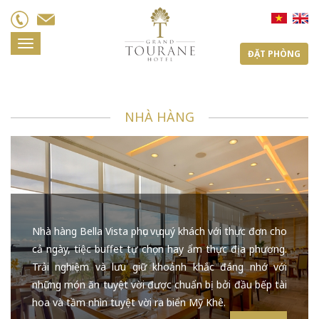
Toggle
ĐẶT PHÒNG
navigation
NHÀ HÀNG
Nhà hàng Bella Vista phục vụ quý khách với thực đơn cho
cả ngày, tiệc buffet tự chọn hay ẩm thực địa phương.
Trải nghiệm và lưu giữ khoảnh khắc đáng nhớ với
những món ăn tuyệt vời được chuẩn bị bởi đầu bếp tài
hoa và tầm nhìn tuyệt vời ra biển Mỹ Khê.