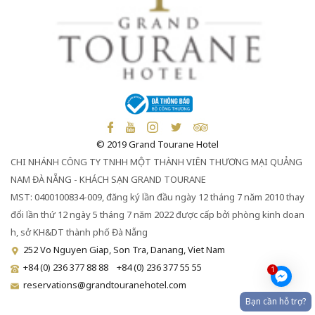
© 2019 Grand Tourane Hotel
CHI NHÁNH CÔNG TY TNHH MỘT THÀNH VIÊN THƯƠNG MẠI QUẢNG
NAM ĐÀ NẴNG - KHÁCH SẠN GRAND TOURANE
MST: 0400100834-009, đăng ký lần đầu ngày 12 tháng 7 năm 2010 thay
đổi lần thứ 12 ngày 5 tháng 7 năm 2022 được cấp bởi phòng kinh doan
h, sở KH&DT thành phố Đà Nẵng
252 Vo Nguyen Giap, Son Tra, Danang, Viet Nam
+84 (0) 236 377 88 88
+84 (0) 236 377 55 55
1
reservations@grandtouranehotel.com
Bạn cần hỗ trợ?